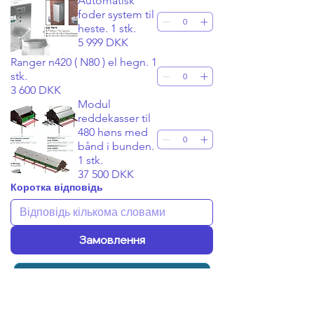
Automatisk
foder system til
heste. 1 stk.
5 999 DKK
Ranger n420 ( N80 ) el hegn. 1
stk.
3 600 DKK
Modul
reddekasser til
480 høns med
bånd i bunden.
1 stk.
37 500 DKK
Коротка відповідь
Замовлення
Зв'язатися зараз