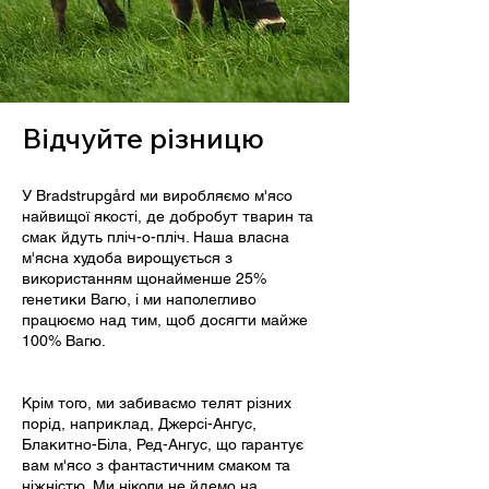
Відчуйте різницю
У Bradstrupgård ми виробляємо м'ясо
найвищої якості, де добробут тварин та
смак йдуть пліч-о-пліч. Наша власна
м'ясна худоба вирощується з
використанням щонайменше 25%
генетики Вагю, і ми наполегливо
працюємо над тим, щоб досягти майже
100% Вагю.
Крім того, ми забиваємо телят різних
порід, наприклад, Джерсі-Ангус,
Блакитно-Біла, Ред-Ангус, що гарантує
вам м'ясо з фантастичним смаком та
ніжністю. Ми ніколи не йдемо на