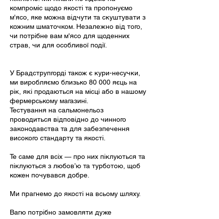
компроміс щодо якості та пропонуємо
м'ясо, яке можна відчути та скуштувати з
кожним шматочком. Незалежно від того,
чи потрібне вам м'ясо для щоденних
страв, чи для особливої події.
У Брадструпгорді також є кури-несучки,
ми виробляємо близько 80 000 яєць на
рік, які продаються на місці або в нашому
фермерському магазині.
Тестування на сальмонельоз
проводиться відповідно до чинного
законодавства та для забезпечення
високого стандарту та якості.
Те саме для всіх — про них піклуються та
піклуються з любов’ю та турботою, щоб
кожен почувався добре.
Ми прагнемо до якості на всьому шляху.
Вагю потрібно замовляти дуже