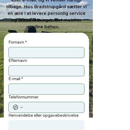
tilbage. Hos Bradstrupgård sætter vi
en ære i at levere personlig service
og skabe løsninger, der matcher
dine behov.
Fornavn
*
Efternavn
E-mail
*
Telefonnummer
Henvendelse eller opgavebeskrivelse