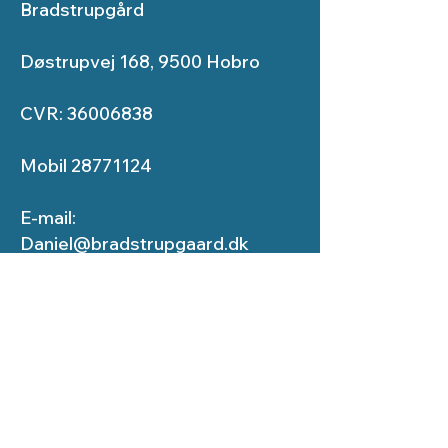
Bradstrupgård
Døstrupvej 168, 9500 Hobro
CVR: 36006838
Mobil 28771124
E-mail:
Daniel@bradstrupgaard.dk
Services
Entreprenør
Snerydning
Grønne område